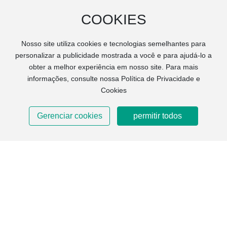
COOKIES
Exposição de Esportes da China 2025
Nosso site utiliza cookies e tecnologias semelhantes para
personalizar a publicidade mostrada a você e para ajudá-lo a
obter a melhor experiência em nosso site. Para mais
informações, consulte nossa Política de Privacidade e
Cookies
OBTENHA SOLUÇÕES
PERSONALIZADAS
Gerenciar cookies
permitir todos
Home
E-Mail
Product
WhatsApp
Contact
Se você está interessado em nossos produtos, envie-nos
por favor a informação imediatamente, nós arranjaremos o
pessoal profissional para respondê-lo!