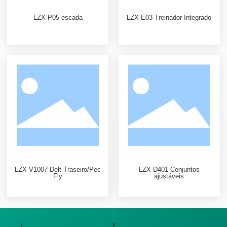
LZX-P05 escada
LZX-E03 Treinador Integrado
LZX-V1007 Delt Traseiro/Pec
LZX-D401 Conjuntos
Fly
ajustáveis