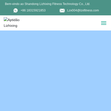
Bem-vindo ao Shandong Lizhixing Fitness Technology Co., Ltd.
+86 18315921853
Lzx004@lzxfitness.com
CASA
PRODUTOS
CASOS
EXPOSIÇÃO
VISITAS A CLIENTES
SOBRE NÓS