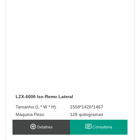
LZX-6006 Iso-Remo Lateral
Tamanho (L * W * H):
1558*1426*1467
Máquina Peso:
128 quilogramas
Detalhes
Consultoria