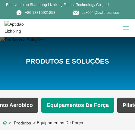
Bem-vindo ao Shandong Lizhixing Fitness Technology Co., Ltd.
+86 18315921853
Lzx004@lzxfitness.com
CASA
PRODUTOS E SOLUÇÕES
PRODUTOS
CASOS
EXPOSIÇÃO
nto Aeróbico
Equipamentos De Força
Pilat
VISITAS A CLIENTES
Equipamentos De Força
Produtos
SOBRE NÓS