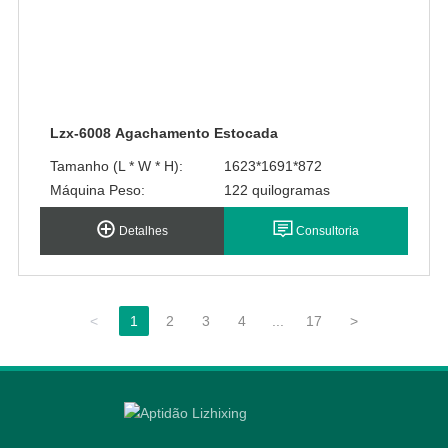
Lzx-6008 Agachamento Estocada
Tamanho (L * W * H):
1623*1691*872
Máquina Peso:
122 quilogramas
Detalhes
Consultoria
<
1
2
3
4
...
17
>