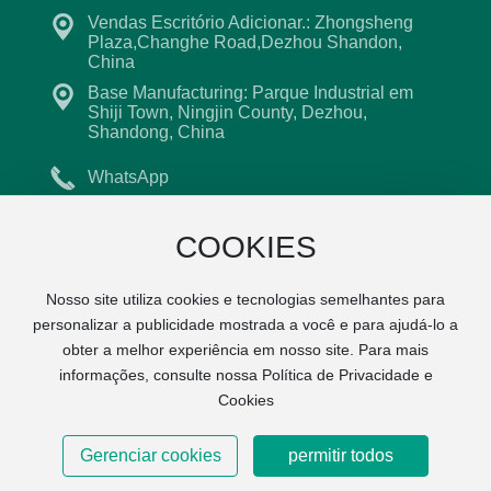
Vendas Escritório Adicionar.: Zhongsheng
Plaza,Changhe Road,Dezhou Shandon,
China
Base Manufacturing: Parque Industrial em
Shiji Town, Ningjin County, Dezhou,
Shandong, China
WhatsApp
+86 18315921853
COOKIES
Lzx004@lzxfitness.com
Nosso site utiliza cookies e tecnologias semelhantes para
personalizar a publicidade mostrada a você e para ajudá-lo a
© 2024 Shandong lizhixing aptidão tecnologia co., LTD
obter a melhor experiência em nosso site. Para mais
Licença Comercial
informações, consulte nossa Política de Privacidade e
鲁ICP备16018495号-1
Powered by www.300.cn
|
Tags SEO
Cookies
Gerenciar cookies
permitir todos