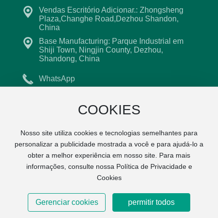
Vendas Escritório Adicionar.: Zhongsheng
Plaza,Changhe Road,Dezhou Shandon,
China
Base Manufacturing: Parque Industrial em
Shiji Town, Ningjin County, Dezhou,
Shandong, China
WhatsApp
+86 18315921853
COOKIES
Lzx004@lzxfitness.com
Nosso site utiliza cookies e tecnologias semelhantes para
personalizar a publicidade mostrada a você e para ajudá-lo a
© 2024 Shandong lizhixing aptidão tecnologia co., LTD
obter a melhor experiência em nosso site. Para mais
Licença Comercial
informações, consulte nossa Política de Privacidade e
鲁ICP备16018495号-1
Powered by www.300.cn
|
Tags SEO
Cookies
Gerenciar cookies
permitir todos