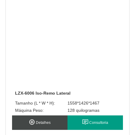
LZX-6006 Iso-Remo Lateral
Tamanho (L * W * H):
1558*1426*1467
Máquina Peso:
128 quilogramas
Detalhes
Consultoria