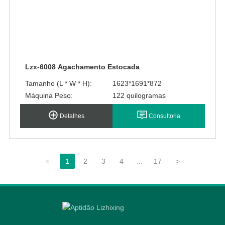
Lzx-6008 Agachamento Estocada
Tamanho (L * W * H):
1623*1691*872
Máquina Peso:
122 quilogramas
Detalhes
Consultoria
<
1
2
3
4
...
17
>