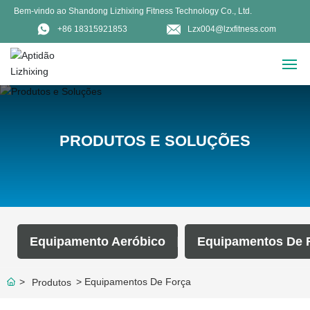
Bem-vindo ao Shandong Lizhixing Fitness Technology Co., Ltd.
+86 18315921853
Lzx004@lzxfitness.com
CASA
PRODUTOS E SOLUÇÕES
PRODUTOS
CASOS
EXPOSIÇÃO
Equipamento Aeróbico
Equipamentos De 
VISITAS A CLIENTES
Equipamentos De Força
Produtos
SOBRE NÓS